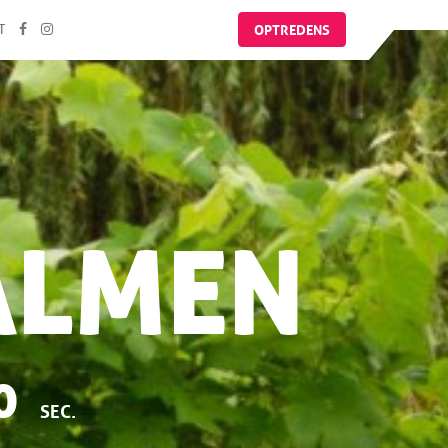
OPTREDENS
T
ALMEN
0
SEC.