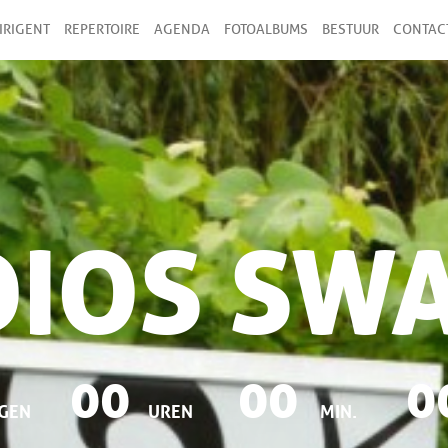
IRIGENT
REPERTOIRE
AGENDA
FOTOALBUMS
BESTUUR
CONTAC
DIOS SW
00
00
0
GEN
UREN
MIN.