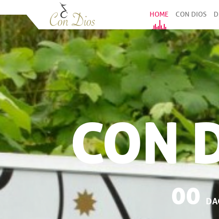
HOME
CON DIOS
D
CON 
00
DA