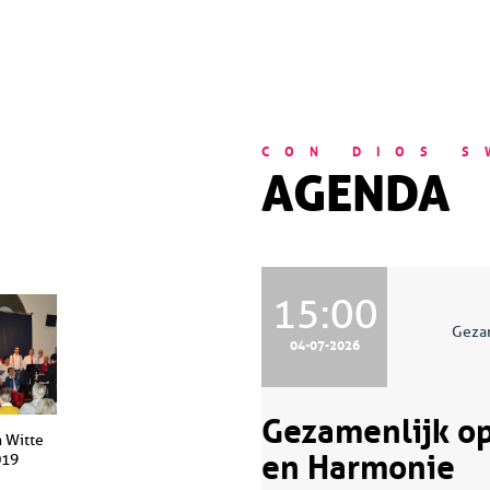
CON DIOS 
AGENDA
15:00
Gezam
04-07-2026
Gezamenlijk o
 Witte
en Harmonie
019