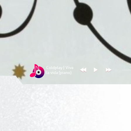
Coldplay | Viva
la vida (piano)